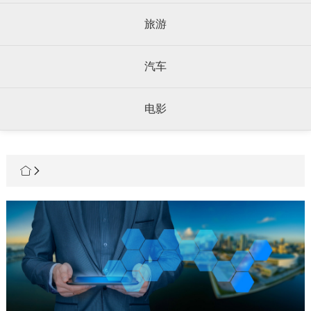
旅游
汽车
电影