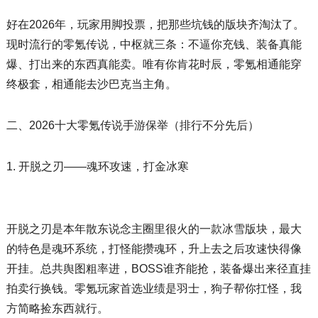
好在2026年，玩家用脚投票，把那些坑钱的版块齐淘汰了。
现时流行的零氪传说，中枢就三条：不逼你充钱、装备真能
爆、打出来的东西真能卖。唯有你肯花时辰，零氪相通能穿
终极套，相通能去沙巴克当主角。
二、2026十大零氪传说手游保举（排行不分先后）
1. 开脱之刃——魂环攻速，打金冰寒
开脱之刃是本年散东说念主圈里很火的一款冰雪版块，最大
的特色是魂环系统，打怪能攒魂环，升上去之后攻速快得像
开挂。总共舆图粗率进，BOSS谁齐能抢，装备爆出来径直挂
拍卖行换钱。零氪玩家首选业绩是羽士，狗子帮你扛怪，我
方简略捡东西就行。