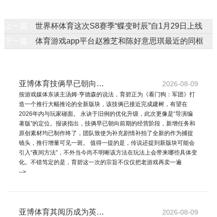
上一篇：
世界杯体育这次S8赛季“蝶变时辰”自1月29日上线以来-亚博(中国)yabo官方网站-登录入口
下一篇：
体育游戏app平台赵雅芝和陈好意思琪最近的同框照却刷爆了一又友圈-亚博(中国)yabo官方网站-登录入口
亚博体育技俩早已朝向前期的经营阶段-亚博(中国)yabo官方网站-登录入口
2026-08-09
按游戏媒体东谈主汤姆·亨德森的说法，育碧正为《看门狗：军团》打
造一个推行大幅推论的全新版块，该技俩已接近完成建树，有望在
2026年内与玩家碰面。 永诀于旧例的优化升级，此次更像是“导演编
著版”的定位。报谈指出，技俩早已朝向前期的经营阶段，新增任务和
原创素材均已制作终了，团队致使为补充剧情补拍了全新的作为捕捉
镜头，推行增量可见一斑。 值得一提的是，传说还提到新版块可能会
引入“夜间方法”，不外当今尚不明晰该方法在玩法上会带来哪些具体变
化。不错笃定的是，育碧这一次的宗旨不仅仅把老游戏再卖一遍
-->
亚博体育其阅历成为英国监犯史上的记号性事件之一-亚博(中国)yabo官方网站-登录入口
2026-08-09