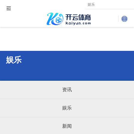
娱乐
资讯
娱乐
新闻