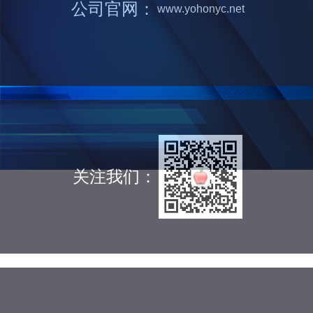
公司官网：
www.yohonyc.net
关注我们：