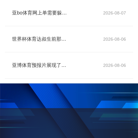
亚bo体育网上单需要躲藏敌手的gank、简陋发育-亚博(中国)yabo官方网站-登录入口
2026-08-07
世界杯体育达叔生前那句“唯独我不死-亚博(中国)yabo官方网站-登录入口
2026-08-06
亚博体育预报片展现了浓厚的年代质感-亚博(中国)yabo官方网站-登录入口
2026-08-06