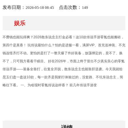
发布日期：
点击次数：
2026-05-18 08:45
149
娱乐
不费钱也能玩得爽？2026散东说念主打金必看！这10款传说手游零氪也能搬砖，
第四个是真香！ 玩传说最怕什么？怕的是进服一看，满屏VIP、首充送神装、不充
钱连怪齐打不动。更怕的是打了一整天爆了件好装备，放荡绑定的，卖不了、换
不了，只可我方看着干瞋目。 好在2026年，市面上终于冒出不少真实良心的零氪
传说手游——装备全靠打，往复全开脱，散东说念主也能靠肝逆袭。今天我就给
昆玉们盘一盘这10款，每一款齐是我躬行体验过的，没套路、不坑东说念主，简
略往下看。 一、为啥现时零氪传说这样香？ 前几年传说手游变
详情