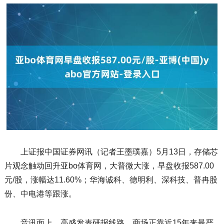
上证报中国证券网讯（记者王墨璞嘉）5月13日，存储芯
片观念触动回升亚bo体育网，大普微大涨，早盘收报587.00
元/股，涨幅达11.60%；华海诚科、德明利、深科技、普冉股
份、中电港等跟涨。
音讯面上，高盛发表研报线路，商场正靠近15年来最严