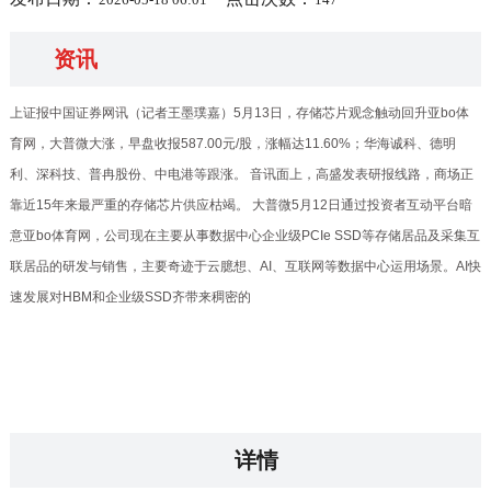
资讯
上证报中国证券网讯（记者王墨璞嘉）5月13日，存储芯片观念触动回升亚bo体
育网，大普微大涨，早盘收报587.00元/股，涨幅达11.60%；华海诚科、德明
利、深科技、普冉股份、中电港等跟涨。 音讯面上，高盛发表研报线路，商场正
靠近15年来最严重的存储芯片供应枯竭。 大普微5月12日通过投资者互动平台暗
意亚bo体育网，公司现在主要从事数据中心企业级PCIe SSD等存储居品及采集互
联居品的研发与销售，主要奇迹于云臆想、AI、互联网等数据中心运用场景。AI快
速发展对HBM和企业级SSD齐带来稠密的
详情