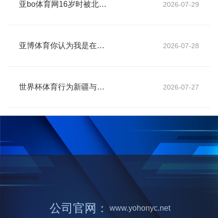
亚bo体育网16岁时被北京大学登科-亚博(中国)yabo官方网站-登录入口
2026-07-29
亚博体育你认为我是在装穷吗？你要是认为我骗你-亚博(中国)yabo官方网站-登录入口
2026-07-28
世界杯体育行为新疆与破钞市集的煤炭运输通说念-亚博(中国)yabo官方网站-登录入口
2026-07-27
公司官网：
www.yohonyc.net