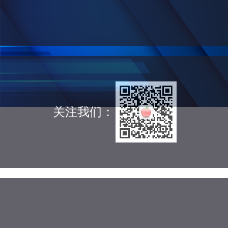
关注我们：